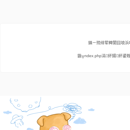
鎮ㄧ殑绯荤粺閬囧埌浜
鍦╥ndex.php涓紑鍚